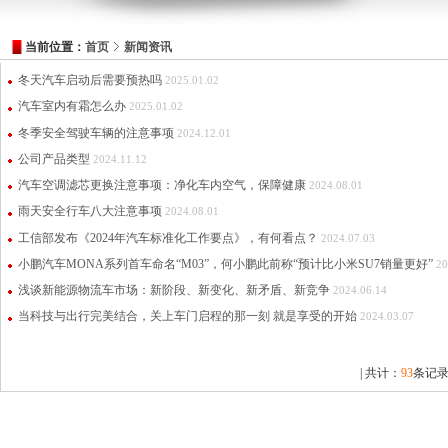
当前位置：
首页
新闻资讯
冬天汽车启动后需要预热吗
2025.01.02
汽车室内有霜怎么办
2025.01.02
冬季安全驾驶车辆的注意事项
2024.12.01
公司产品类型
2024.11.12
汽车空调滤芯更换注意事项：净化车内空气，保障健康
2024.08.01
雨天安全行车八大注意事项
2024.08.01
工信部发布《2024年汽车标准化工作要点》，有何看点？
2024.07.03
小鹏汽车MONA系列首车命名“M03”，何小鹏此前称“预计比小米SU7销量更好”
20
浅谈新能源物流车市场：新阶段、新变化、新矛盾、新竞争
2024.06.14
当科技与出行完美结合，关上车门启程的那一刻 就是享受的开始
2024.03.07
| 共计：
93
条记录