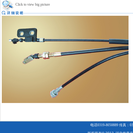
Click to view big picture
电话0319-8050889 传真