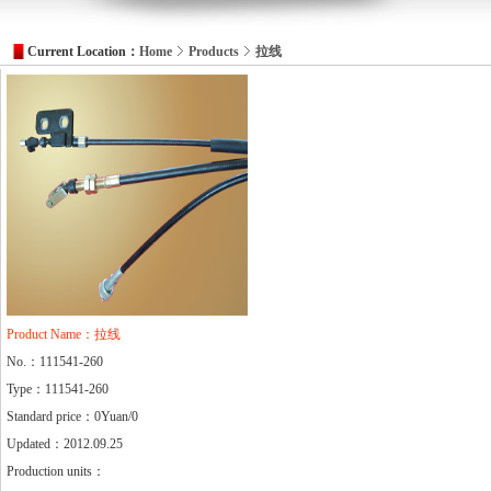
Current Location：
Home
Products
拉线
Product Name：拉线
No.：111541-260
Type：111541-260
Standard price：0Yuan/0
Updated：2012.09.25
Production units：