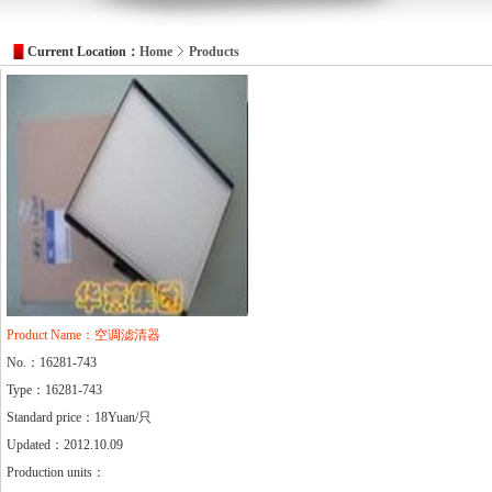
Current Location：
Home
Products
Product Name：空调滤清器
No.：16281-743
Type：16281-743
Standard price：18Yuan/只
Updated：2012.10.09
Production units：